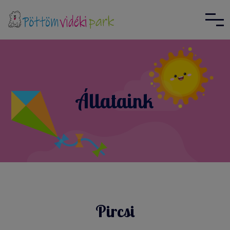
Állataink
Pircsi