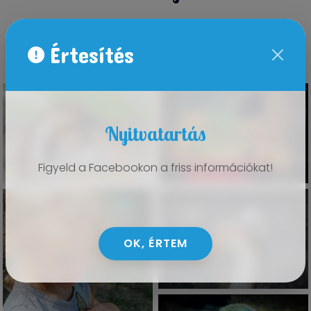
Pulyka, Liba, magyar kacsa, futó kacsa,
gyöngytyúk, kakas, tyúk
Értesítés
Nyitvatartás
Figyeld a Facebookon a friss információkat!
OK, ÉRTEM