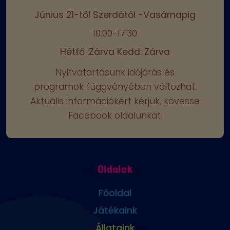
Június 21-től Szerdától -Vasárnapig
10:00-17:30
Hétfő :Zárva Kedd: Zárva
Nyitvatartásunk időjárás és
programok függvényében változhat.
Aktuális információkért kérjük, kövesse
Facebook oldalunkat.
Oldalak
Főoldal
Játékaink
Állataink