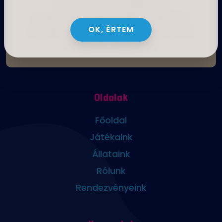
Nyitvatartásunk időjárás és
programok függvényében változhat.
OK, ÉRTEM
Aktuális információkért kérjük, kövesse
Facebook oldalunkat.
Oldalak
Főoldal
Játékaink
Állataink
Rólunk
Rendezvényeink