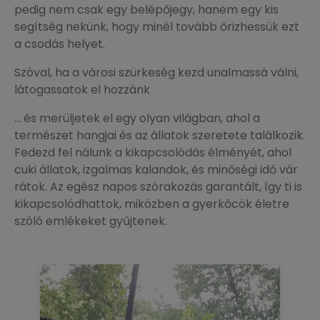
pedig nem csak egy belépőjegy, hanem egy kis
segítség nekünk, hogy minél tovább őrizhessük ezt
a csodás helyet.
Szóval, ha a városi szürkeség kezd unalmassá válni,
látogassatok el hozzánk
… és merüljetek el egy olyan világban, ahol a
természet hangjai és az állatok szeretete találkozik.
Fedezd fel nálunk a kikapcsolódás élményét, ahol
cuki állatok, izgalmas kalandok, és minőségi idő vár
rátok. Az egész napos szórakozás garantált, így ti is
kikapcsolódhattok, miközben a gyerkőcök életre
szóló emlékeket gyűjtenek.