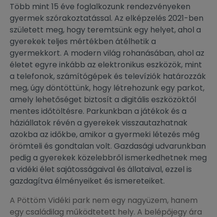
Több mint 15 éve foglalkozunk rendezvényeken
gyermek szórakoztatással. Az elképzelés 2021-ben
született meg, hogy teremtsünk egy helyet, ahol a
gyerekek teljes mértékben átélhetik a
gyermekkort. A modern világ rohanásában, ahol az
életet egyre inkább az elektronikus eszközök, mint
a telefonok, számítógépek és televíziók határozzák
meg, úgy döntöttünk, hogy létrehozunk egy parkot,
amely lehetőséget biztosít a digitális eszközöktől
mentes időtöltésre. Parkunkban a játékok és a
háziállatok révén a gyerekek visszautazhatnak
azokba az időkbe, amikor a gyermeki létezés még
örömteli és gondtalan volt. Gazdasági udvarunkban
pedig a gyerekek közelebbről ismerkedhetnek meg
a vidéki élet sajátosságaival és állataival, ezzel is
gazdagítva élményeiket és ismereteiket.
A Pöttöm Vidéki park nem egy nagyüzem, hanem
egy családilag működtetett hely. A belépőjegy ára