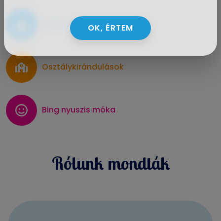
Születésnapi partik
OK, ÉRTEM
Osztálykirándulások
Bing nyuszis móka
Rólunk mondták